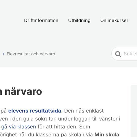
Driftinformation
Utbildning
Onlinekurser
Search
m
Elevresultat och närvaro
For
h närvaro
s på
elevens resultatsida
. Den nås enklast
en i den gula sökrutan under loggan till vänster i
t
gå via klassen
för att hitta den. Som
righet når du klasserna på skolan via
Min skola