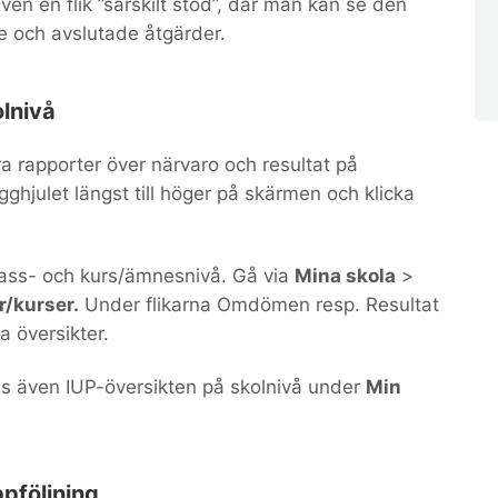
ven en flik ”särskilt stöd”, där man kan se den
e och avslutade åtgärder.
lnivå
era rapporter över närvaro och resultat på
ugghjulet längst till höger på skärmen och klicka
klass- och kurs/ämnesnivå. Gå via
Mina skola
>
/kurser.
Under flikarna Omdömen resp. Resultat
a översikter.
ns även IUP-översikten på skolnivå under
Min
pföljning