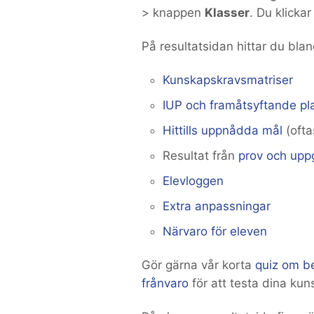
> knappen
Klasser
. Du klickar
På resultatsidan hittar du blan
Kunskapskravsmatriser
IUP och framåtsyftande pl
Hittills uppnådda mål
(ofta
Resultat från
prov och uppg
Elevloggen
Extra anpassningar
Närvaro för eleven
Gör gärna vår korta
quiz om b
frånvaro
för att testa dina kun