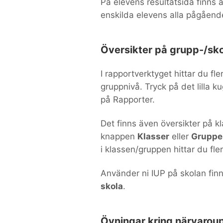
På elevens resultatsida finns ä
enskilda elevens alla pågåend
Översikter på grupp-/sko
I rapportverktyget hittar du fl
gruppnivå. Tryck på det lilla k
på Rapporter.
Det finns även översikter på 
knappen
Klasser
eller
Grupper
i klassen/gruppen hittar du fler
Använder ni IUP på skolan fin
skola
.
Övningar kring närvaroup