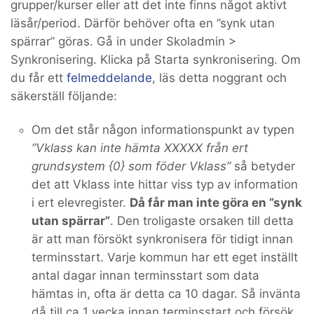
grupper/kurser eller att det inte finns något aktivt
läsår/period. Därför behöver ofta en ”synk utan
spärrar” göras. Gå in under Skoladmin >
Synkronisering. Klicka på Starta synkronisering. Om
du får ett
felmeddelande
, läs detta noggrant och
säkerställ följande:
Om det står någon informationspunkt av typen
”Vklass kan inte hämta XXXXX från ert
grundsystem {0} som föder Vklass”
så betyder
det att Vklass inte hittar viss typ av information
i ert elevregister.
Då får man inte göra en ”synk
utan spärrar”
. Den troligaste orsaken till detta
är att man försökt synkronisera för tidigt innan
terminsstart. Varje kommun har ett eget inställt
antal dagar innan terminsstart som data
hämtas in, ofta är detta ca 10 dagar. Så invänta
då till ca 1 vecka innan terminsstart och försök