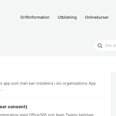
Driftinformation
Utbildning
Onlinekurser
Search
For
ms app som man kan installera i sin organisations App
..
user consent)
 integration med Office365 och även Teams behöver