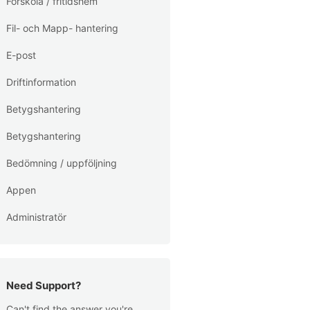
Förskola / fritidshem
Fil- och Mapp- hantering
E-post
Driftinformation
Betygshantering
Betygshantering
Bedömning / uppföljning
Appen
Administratör
Need Support?
Can't find the answer you're