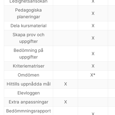
Ledighetsansökan
X
Pedagogiska
X
planeringar
Dela kursmaterial
X
Skapa prov och
X
uppgifter
Bedömning på
X
uppgifter
Kriteriematriser
X
Omdömen
X*
Hittills uppnådda mål
X
Elevloggen
Extra anpassningar
X
Bedömmningsrapport
X