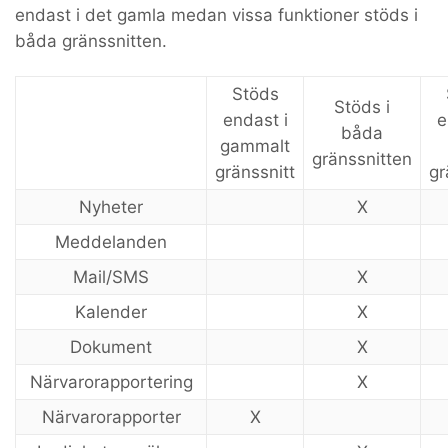
endast i det gamla medan vissa funktioner stöds i
båda gränssnitten.
Stöds
Stöds i
endast i
e
båda
gammalt
gränssnitten
gränssnitt
gr
Nyheter
X
Meddelanden
Mail/SMS
X
Kalender
X
Dokument
X
Närvarorapportering
X
Närvarorapporter
X