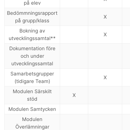
på elev
Bedömmningsrapport
X
på grupp/klass
Bokning av
X
utvecklingssamtal**
Dokumentation före
och under
utvecklingssamtal
Samarbetsgrupper
X
(tidigare Team)
Modulen Särskilt
X
stöd
Modulen Samtycken
Modulen
Överlämningar