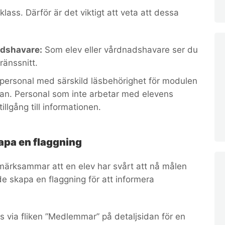
Vklass. Därför är det viktigt att veta att dessa
adshavare:
Som elev eller vårdnadshavare ser du
gränssnitt.
personal med särskild läsbehörighet för modulen
ggan. Personal som inte arbetar med elevens
illgång till informationen.
apa en flaggning
märksammar att en elev har svårt att nå målen
de skapa en flaggning för att informera
 via fliken ”Medlemmar” på detaljsidan för en