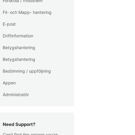
Förskola / fritidshem
Fil- och Mapp- hantering
E-post
Driftinformation
Betygshantering
Betygshantering
Bedömning / uppföljning
Appen
Administratör
Need Support?
Can't find the answer you're