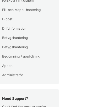
Förskola / fritidshem
Fil- och Mapp- hantering
E-post
Driftinformation
Betygshantering
Betygshantering
Bedömning / uppföljning
Appen
Administratör
Need Support?
Can't find the answer you're