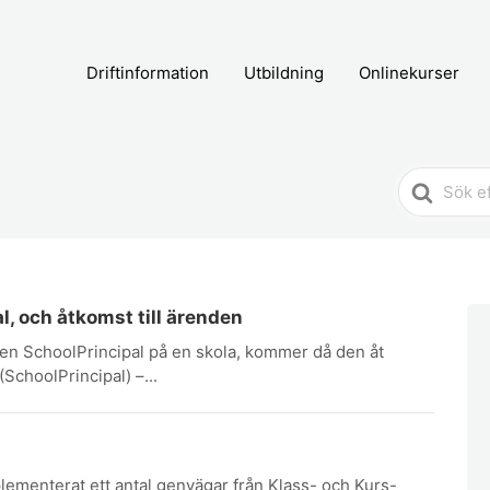
Driftinformation
Utbildning
Onlinekurser
Search
For
l, och åtkomst till ärenden
len SchoolPrincipal på en skola, kommer då den åt
SchoolPrincipal) –...
lementerat ett antal genvägar från Klass- och Kurs-