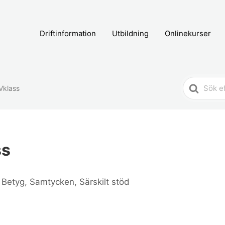
Driftinformation
Utbildning
Onlinekurser
Search
 Vklass
For
ss
 Betyg, Samtycken, Särskilt stöd