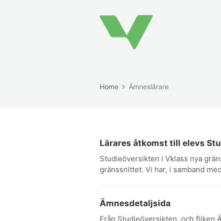
Home
Ämneslärare
Lärares åtkomst till elevs St
Studieöversikten i Vklass nya grän
gränssnittet. Vi har, i samband med
Ämnesdetaljsida
Från Studieöversikten, och fliken 