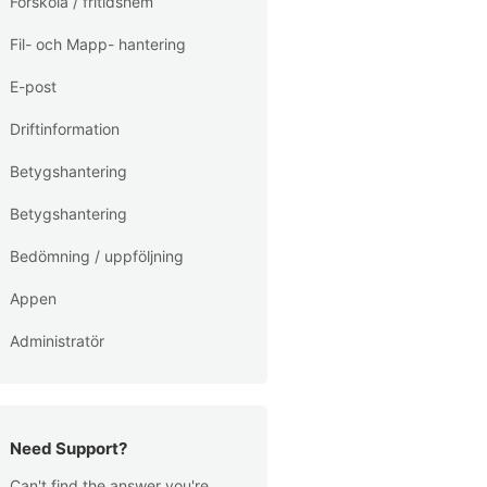
Förskola / fritidshem
Fil- och Mapp- hantering
E-post
Driftinformation
Betygshantering
Betygshantering
Bedömning / uppföljning
Appen
Administratör
Need Support?
Can't find the answer you're